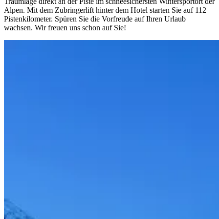
Traumlage direkt an der Piste im schneesichersten Wintersportort der
Alpen. Mit dem Zubringerlift hinter dem Hotel starten Sie auf 112
Pistenkilometer. Spüren Sie die Vorfreude auf Ihren Urlaub
wachsen. Wir freuen uns schon auf Sie!