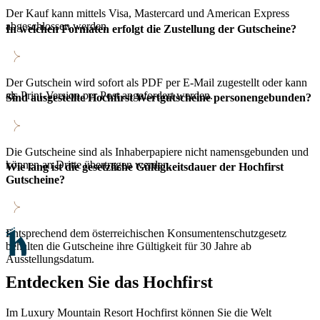
Der Kauf kann mittels Visa, Mastercard und American Express
abgeschlossen werden.
In welchen Formaten erfolgt die Zustellung der Gutscheine?
Der Gutschein wird sofort als PDF per E-Mail zugestellt oder kann
als Print-Version per Post angefordert werden.
Sind ausgestellte Hochfirst Wertgutscheine personengebunden?
Die Gutscheine sind als Inhaberpapiere nicht namensgebunden und
können an Dritte übertragen werden.
Wie lang ist die gesetzliche Gültigkeitsdauer der Hochfirst
Gutscheine?
Entsprechend dem österreichischen Konsumentenschutzgesetz
behalten die Gutscheine ihre Gültigkeit für 30 Jahre ab
Ausstellungsdatum.
Entdecken Sie das Hochfirst
Im Luxury Mountain Resort Hochfirst können Sie die Welt