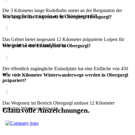
Die 3 Kilometer lange Rodelbahn startet an der Bergstation der
Hochgurglbahn und endet an der Talstation in Pill.
Wie lang ist das Loipennetz in Obergurgl-Hochgurgl?
Das Gebiet bietet insgesamt 12 Kilometer präparierte Loipen für
klassischen Langlauf und Skating.
Wie groß ist der Eislaufplatz in Obergurgl?
Der öffentlich zugängliche Eislaufplatz hat eine Eisfläche von 450
m².
Wie viele Kilometer Winterwanderwege werden in Obergurgl
präpariert?
Das Wegenetz im Bereich Obergurgl umfasst 12 Kilometer
geräumte Winterwanderwege.
Glanzvolle Auszeichnungen.