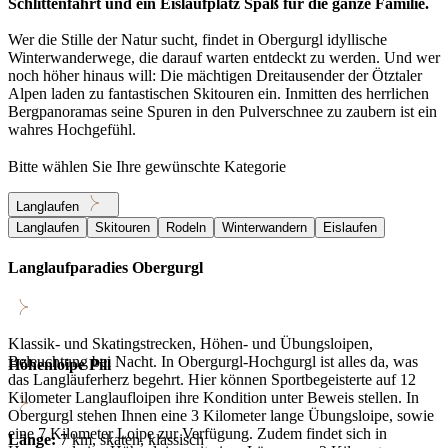
Schlittenfahrt und ein Eislaufplatz Spaß für die ganze Familie.
Wer die Stille der Natur sucht, findet in Obergurgl idyllische
Winterwanderwege, die darauf warten entdeckt zu werden. Und wer
noch höher hinaus will: Die mächtigen Dreitausender der Ötztaler
Alpen laden zu fantastischen Skitouren ein. Inmitten des herrlichen
Bergpanoramas seine Spuren in den Pulverschnee zu zaubern ist ein
wahres Hochgefühl.
Bitte wählen Sie Ihre gewünschte Kategorie
Langlaufen
Langlaufen
Skitouren
Rodeln
Winterwandern
Eislaufen
Langlaufparadies Obergurgl
Klassik- und Skatingstrecken, Höhen- und Übungsloipen,
Beleuchtung bei Nacht. In Obergurgl-Hochgurgl ist alles da, was
Höhenloipe Pill
das Langläuferherz begehrt. Hier können Sportbegeisterte auf 12
Kilometer Langlaufloipen ihre Kondition unter Beweis stellen. In
Obergurgl stehen Ihnen eine 3 Kilometer lange Übungsloipe, sowie
eine 7 Kilometer Loipe zur Verfügung. Zudem findet sich in
Länge:
7 km, skaten, klassisch