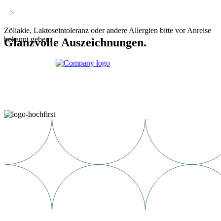
Zöliakie, Laktoseintoleranz oder andere Allergien bitte vor Anreise
bekannt geben.
Glanzvolle Auszeichnungen.