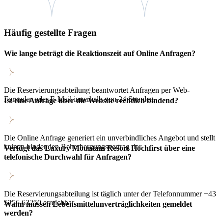
Häufig gestellte Fragen
Wie lange beträgt die Reaktionszeit auf Online Anfragen?
Die Reservierungsabteilung beantwortet Anfragen per Web-
Formular oder E-Mail innerhalb von 24 Stunden.
Ist eine Anfrage über die Website rechtlich bindend?
Die Online Anfrage generiert ein unverbindliches Angebot und stellt
keinen bindenden Beherbergungsvertrag dar.
Verfügt das Luxury Mountain Resort Hochfirst über eine
telefonische Durchwahl für Anfragen?
Die Reservierungsabteilung ist täglich unter der Telefonnummer +43
5256 63250 erreichbar.
Wann müssen Lebensmittelunverträglichkeiten gemeldet
werden?