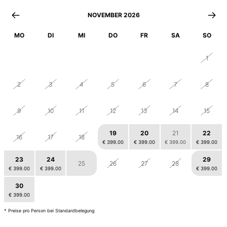
NOVEMBER 2026
MO
DI
MI
DO
FR
SA
SO
26
27
28
29
30
31
1
2
3
4
5
6
7
8
9
10
11
12
13
14
15
19
20
21
22
16
17
18
€ 399.00
€ 399.00
€ 399.00
€ 399.00
23
24
29
25
26
27
28
€ 399.00
€ 399.00
€ 399.00
30
1
2
3
4
5
6
€ 399.00
€ 399.00
€ 399.00
€ 399.00
€ 399.00
€ 399.00
€ 399.00
* Preise pro Person bei Standardbelegung